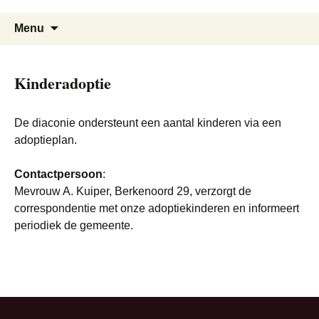
Ga
Zoeken
naar
Menu
naar:
de
inhoud
Kinderadoptie
De diaconie ondersteunt een aantal kinderen via een
adoptieplan.
Contactpersoon
:
Mevrouw A. Kuiper, Berkenoord 29, verzorgt de
correspondentie met onze adoptiekinderen en informeert
periodiek de gemeente.