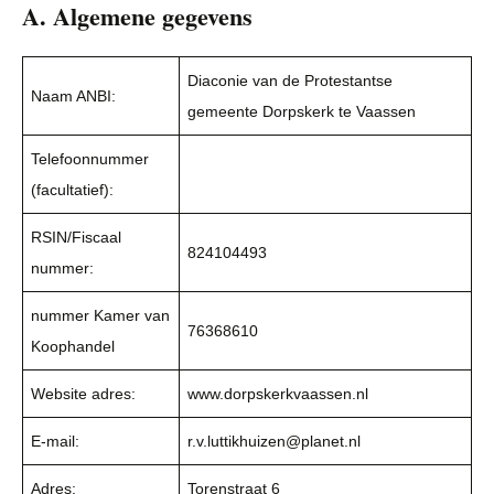
A. Algemene gegevens
Diaconie van de Protestantse
Naam ANBI:
gemeente Dorpskerk te Vaassen
Telefoonnummer
(facultatief):
RSIN/Fiscaal
824104493
nummer:
nummer Kamer van
76368610
Koophandel
Website adres:
www.dorpskerkvaassen.nl
E-mail:
r.v.luttikhuizen@planet.nl
Adres:
Torenstraat 6